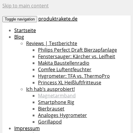
Skip to main content
produktrakete.de
Toggle navigation
Startseite
Blog
Reviews | Testberichte
Philips Perfect Draft Bierzapfanlage
Fenstersauger: Kärcher vs. Leifheit
Makita Baustellenradio
Comfee Luftentfeuchter
Hygrometer: TFA vs. ThermoPro
Princess XL Heißluftfritteuse
Ich hab’s ausprobiert!
Magnetarmband
Smartphone Rig
Bierbrauset
Analoges Hygrometer
Gorillapod
Impressum