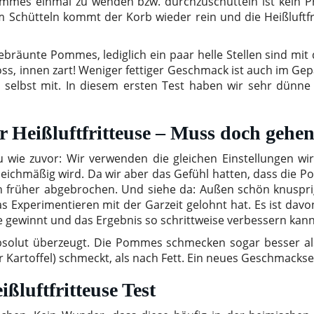
ommes einmal zu wenden bzw. durchzuschütteln ist kein P
Schütteln kommt der Korb wieder rein und die Heißluftfrit
ebräunte Pommes, lediglich ein paar helle Stellen sind mit
ss, innen zart! Weniger fettiger Geschmack ist auch im Gepä
selbst mit. In diesem ersten Test haben wir sehr dünne
 Heißluftfritteuse – Muss doch gehen
u wie zuvor: Wir verwenden die gleichen Einstellungen 
leichmäßig wird. Da wir aber das Gefühl hatten, dass die 
ten früher abgebrochen. Und siehe da: Außen schön knusp
h das Experimentieren mit der Garzeit gelohnt hat. Es ist d
 gewinnt und das Ergebnis so schrittweise verbessern kann
olut überzeugt. Die Pommes schmecken sogar besser als 
Kartoffel) schmeckt, als nach Fett. Ein neues Geschmackserl
ßluftfritteuse Test