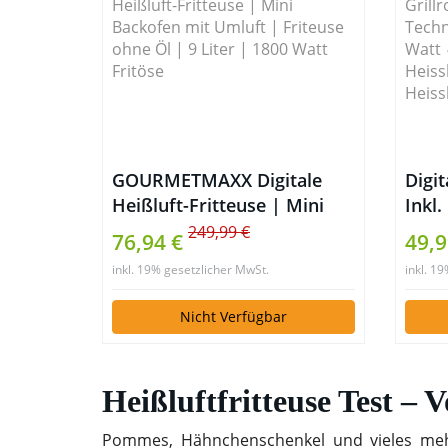
GOURMETMAXX Digitale
Digit
Heißluft-Fritteuse | Mini
Inkl
Backofen mit Umluft |
Reze
249,99 €
76,94 €
49,9
Friteuse ohne Öl | 9 Liter |
Cool
inkl. 19% gesetzlicher MwSt.
inkl. 1
1800 Watt Fritöse
3,5 
XXL-
Nicht Verfügbar
Heiss
Heiss
Mit
Heißluftfritteuse Test – V
dem
Laden
des
Pommes, Hähnchenschenkel und vieles mehr…