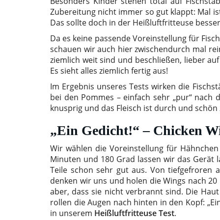
Besonders Kinder stehen total auf Fischstä
Zubereitung nicht immer so gut klappt: Mal is
Das sollte doch in der Heißluftfritteuse bess
Da es keine passende Voreinstellung für Fisc
schauen wir auch hier zwischendurch mal rei
ziemlich weit sind und beschließen, lieber a
Es sieht alles ziemlich fertig aus!
Im Ergebnis unseres Tests wirken die Fischst
bei den Pommes – einfach sehr „pur“ nach 
knusprig und das Fleisch ist durch und schön 
„Ein Gedicht!“ – Chicken Wi
Wir wählen die Voreinstellung für Hähnchen 
Minuten und 180 Grad lassen wir das Gerät 
Teile schon sehr gut aus. Von tiefgefroren 
denken wir uns und holen die Wings nach 20 M
aber, dass sie nicht verbrannt sind. Die Hau
rollen die Augen nach hinten in den Kopf: „E
in unserem
Heißluftfritteuse Test
.