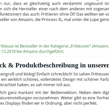
m nur, dass es gleichzeitig auch verdammt ungesund is
gen sich die Hersteller einer nach dem anderen mit sogenann
 funktioniert das auch: Frittieren ohne Öl? Das wollten wir 
eller von Amazon, die Princess XL, mal unter die Lupe ge
itteuse ist Bestseller in der Kategorie „Fritteusen“ (Amazon
12.2018 bei Amazon durchgeführt.
uck & Produktbeschreibung in unserem
sengroß und klobig! Einfach schrecklich! So sahen Fritteuse
 ein wirklich schönes, vollendetes Design mit schöner Farb
trachtet haben, es sah immer toll aus.
rlich ganz markant mit der Bediensektion. Neben dem digi
ureinstellungen vorzunehmen. Weiter gibt es eine Vorheiz
es Displays finden wir in Ordnung, aber nicht perfekt.