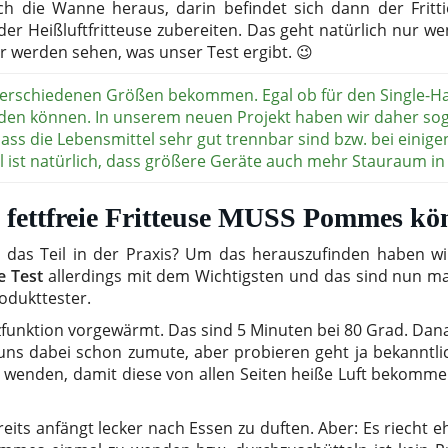
h die Wanne heraus, darin befindet sich dann der Frittier
der Heißluftfritteuse zubereiten. Das geht natürlich nur we
r werden sehen, was unser Test ergibt. 😉
verschiedenen Größen bekommen. Egal ob für den Single-Haus
nden können. In unserem neuen Projekt haben wir daher so
dass die Lebensmittel sehr gut trennbar sind bzw. bei einig
l ist natürlich, dass größere Geräte auch mehr Stauraum 
e fettfreie Fritteuse MUSS Pommes kö
das Teil in der Praxis? Um das herauszufinden haben wir
e Test
allerdings mit dem Wichtigsten und das sind nun ma
rodukttester.
funktion vorgewärmt. Das sind 5 Minuten bei 80 Grad. Dana
s dabei schon zumute, aber probieren geht ja bekanntlic
enden, damit diese von allen Seiten heiße Luft bekomme
its anfängt lecker nach Essen zu duften. Aber: Es riecht ehe