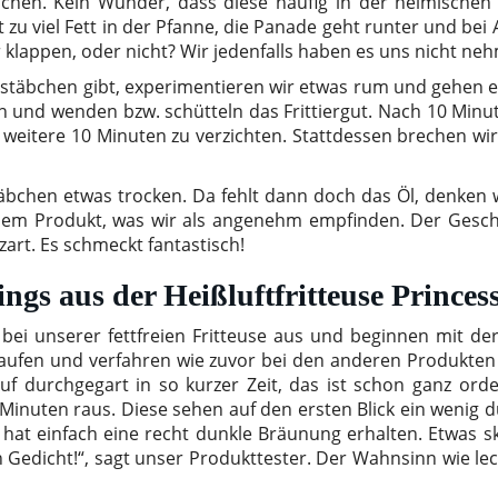
bchen. Kein Wunder, dass diese häufig in der heimischen
t zu viel Fett in der Pfanne, die Panade geht runter und bei
er klappen, oder nicht? Wir jedenfalls haben es uns nicht n
hstäbchen gibt, experimentieren wir etwas rum und gehen e
n und wenden bzw. schütteln das Frittiergut. Nach 10 Minu
uf weitere 10 Minuten zu verzichten. Stattdessen brechen w
äbchen etwas trocken. Da fehlt dann doch das Öl, denken w
dem Produkt, was wir als angenehm empfinden. Der Geschm
zart. Es schmeckt fantastisch!
ngs aus der Heißluftfritteuse Princes
bei unserer fettfreien Fritteuse aus und beginnen mit d
laufen und verfahren wie zuvor bei den anderen Produkte
auf durchgegart in so kurzer Zeit, das ist schon ganz ord
inuten raus. Diese sehen auf den ersten Blick ein wenig 
t hat einfach eine recht dunkle Bräunung erhalten. Etwas 
in Gedicht!“, sagt unser Produkttester. Der Wahnsinn wie l