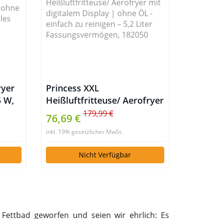
ryer
Princess XXL
5 W,
Heißluftfritteuse/ Aerofryer
nen,
mit digitalem Display |
179,99 €
76,69 €
arz
ohne ÖL – einfach zu
inkl. 19% gesetzlicher MwSt.
reinigen – 5,2 Liter
Fassungsvermögen, 182050
Nicht Verfügbar
Fettbad geworfen und seien wir ehrlich: Es