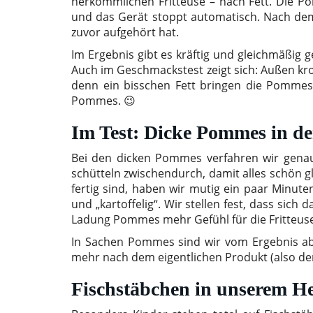
herkömmlichen Fritteuse – nach Fett. Die P
und das Gerät stoppt automatisch. Nach dem 
zuvor aufgehört hat.
Im Ergebnis gibt es kräftig und gleichmäßig g
Auch im Geschmackstest zeigt sich: Außen kro
denn ein bisschen Fett bringen die Pommes 
Pommes. 😉
Im Test: Dicke Pommes in der
Bei den dicken Pommes verfahren wir gena
schütteln zwischendurch, damit alles schön g
fertig sind, haben wir mutig ein paar Minu
und „kartoffelig“. Wir stellen fest, dass sic
Ladung Pommes mehr Gefühl für die Fritteuse
In Sachen Pommes sind wir vom Ergebnis abs
mehr nach dem eigentlichen Produkt (also der 
Fischstäbchen in unserem Hei