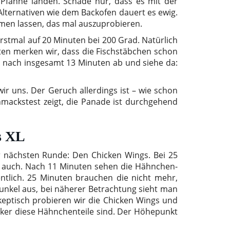
 Pfanne landen. Schade nur, dass es mit der
 Alternativen wie dem Backofen dauert es ewig.
ehmen lassen, das mal auszuprobieren.
rstmal auf 20 Minuten bei 200 Grad. Natürlich
ten merken wir, dass die Fischstäbchen schon
ir nach insgesamt 13 Minuten ab und siehe da:
ir uns. Der Geruch allerdings ist – wie schon
ackstest zeigt, die Panade ist durchgehend
s XL
er nächsten Runde: Den Chicken Wings. Bei 25
n auch. Nach 11 Minuten sehen die Hähnchen-
entlich. 25 Minuten brauchen die nicht mehr,
dunkel aus, bei näherer Betrachtung sieht man
skeptisch probieren wir die Chicken Wings und
ecker diese Hähnchenteile sind. Der Höhepunkt