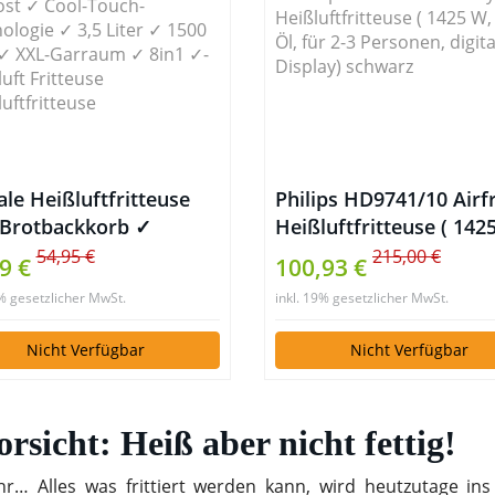
ale Heißluftfritteuse
Philips HD9741/10 Airf
. Brotbackkorb ✓
Heißluftfritteuse ( 142
ptheft ✓ Grillrost ✓
ohne Öl, für 2-3 Perso
54,95 €
215,00 €
9 €
100,93 €
-Touch-Technologie ✓
digitales Display) schw
9% gesetzlicher MwSt.
inkl. 19% gesetzlicher MwSt.
Liter ✓ 1500 Watt ✓
Garraum ✓ 8in1 ✓-
Nicht Verfügbar
Nicht Verfügbar
luft Fritteuse
luftfritteuse
orsicht: Heiß aber nicht fettig!
 Alles was frittiert werden kann, wird heutzutage ins 