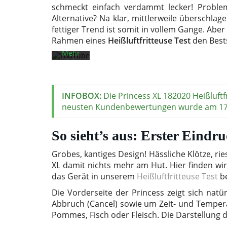
Videos
schmeckt einfach verdammt lecker! Proble
akzeptieren
Alternative? Na klar, mittlerweile überschla
Sie die
Datenschutzerklärung
fettiger Trend ist somit in vollem Gange. Aber
von
Rahmen eines
Heißluftfritteuse Test
den Bests
YouTube.
Mehr
erfahren
Video
laden
INFOBOX:
Die Princess XL 182020 Heißluftfr
neusten Kundenbewertungen wurde am 17.
YouTube
immer
So sieht’s aus: Erster Eindr
entsperren
Grobes, kantiges Design! Hässliche Klötze, rie
XL damit nichts mehr am Hut. Hier finden wir
das Gerät in unserem
Heißluftfritteuse Test
be
Die Vorderseite der Princess zeigt sich natü
Abbruch (Cancel) sowie um Zeit- und Temperat
Pommes, Fisch oder Fleisch. Die Darstellung d