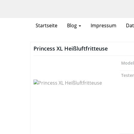
Skip
to
main
content
Startseite
Blog
Impressum
Dat
Princess XL Heißluftfritteuse
Mode
Teste