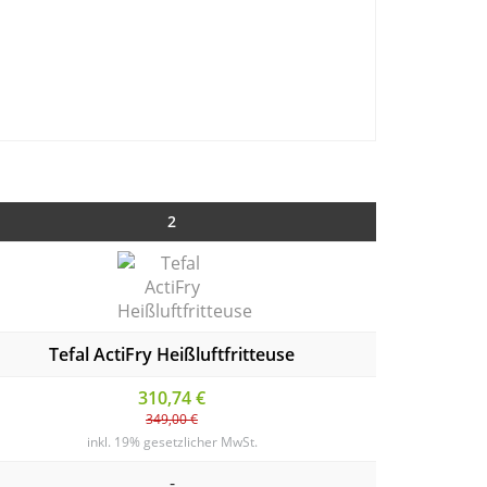
2
Tefal ActiFry Heißluftfritteuse
310,74 €
349,00 €
inkl. 19% gesetzlicher MwSt.
-